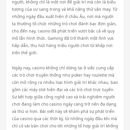
người, không chỉ là một nơi để giải trí mà còn là biểu
tượng của sự sang trọng và khả năng thử vận may. Từ
những ngày đầu xuất hiện ở châu Âu, nơi mà người
ta thường tổ chức những trò chơi đánh bạc đơn giản,
cho đến nay, casino đã phát triển vượt bậc cả về quy
mô lẫn hình thức. Gaming đã trở thành một lĩnh vực
hấp dẫn, thu hút hàng triệu người chơi từ khắp nơi
trên thế giới.
Ngày nay, casino không chỉ dừng lại ở việc cung cấp
các trò chơi truyền thống như poker hay roulette mà
còn mở rộng ra nhiều loại hình giải trí khác nhau, bao
gồm các máy slot hiện đại và các trò chơi trực tuyến.
Sự kết hợp giữa công nghệ cao và trải nghiệm người
chơi đang làm cho casino ngày càng trở nên đa dạng
và thú vị hơn. Bài viết này sẽ khám phá sự phát triển
của casino qua các thời kỳ, từ những ngày đầu khi mà
chỉ có vài bàn chơi cho tới những tổ hợp giải trí khổng