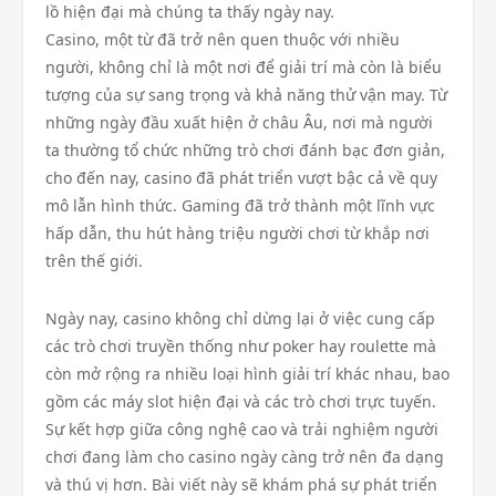
lồ hiện đại mà chúng ta thấy ngày nay.
Casino, một từ đã trở nên quen thuộc với nhiều
người, không chỉ là một nơi để giải trí mà còn là biểu
tượng của sự sang trọng và khả năng thử vận may. Từ
những ngày đầu xuất hiện ở châu Âu, nơi mà người
ta thường tổ chức những trò chơi đánh bạc đơn giản,
cho đến nay, casino đã phát triển vượt bậc cả về quy
mô lẫn hình thức. Gaming đã trở thành một lĩnh vực
hấp dẫn, thu hút hàng triệu người chơi từ khắp nơi
trên thế giới.
Ngày nay, casino không chỉ dừng lại ở việc cung cấp
các trò chơi truyền thống như poker hay roulette mà
còn mở rộng ra nhiều loại hình giải trí khác nhau, bao
gồm các máy slot hiện đại và các trò chơi trực tuyến.
Sự kết hợp giữa công nghệ cao và trải nghiệm người
chơi đang làm cho casino ngày càng trở nên đa dạng
và thú vị hơn. Bài viết này sẽ khám phá sự phát triển