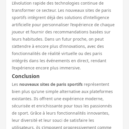
L’évolution rapide des technologies continue de
transformer ce secteur. Les nouveaux sites de paris
sportifs intègrent déjà des solutions d’intelligence
artificielle pour personnaliser l’expérience de chaque
joueur et fournir des recommandations basées sur
leurs habitudes. Dans un futur proche, on peut
s’attendre à encore plus d’innovations, avec des
fonctionnalités de réalité virtuelle ou des paris
intégrés dans les événements en direct, rendant
l’expérience encore plus immersive.
Conclusion
Les
nouveaux sites de paris sportifs
représentent
bien plus qu’une simple alternative aux plateformes
existantes. Ils offrent une expérience moderne,
sécurisée et enrichissante pour tous les passionnés
de sport. Grâce à leurs fonctionnalités innovantes,
leur diversité et leur souci de satisfaire les
utilisateurs, ils s’imposent progressivement comme