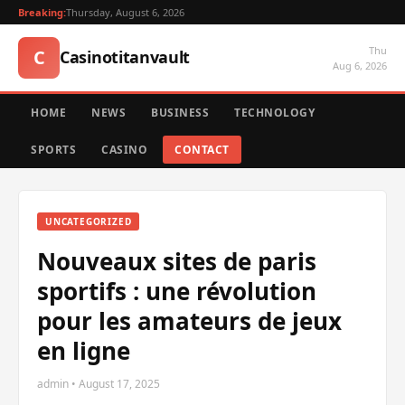
Breaking:
Thursday, August 6, 2026
Thu
C
Casinotitanvault
Aug 6, 2026
HOME
NEWS
BUSINESS
TECHNOLOGY
SPORTS
CASINO
CONTACT
UNCATEGORIZED
Nouveaux sites de paris
sportifs : une révolution
pour les amateurs de jeux
en ligne
admin • August 17, 2025