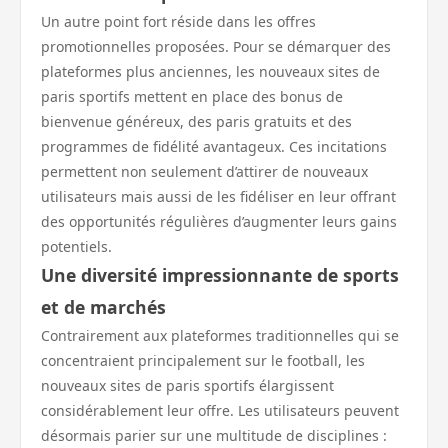
Un autre point fort réside dans les offres
promotionnelles proposées. Pour se démarquer des
plateformes plus anciennes, les nouveaux sites de
paris sportifs mettent en place des bonus de
bienvenue généreux, des paris gratuits et des
programmes de fidélité avantageux. Ces incitations
permettent non seulement d’attirer de nouveaux
utilisateurs mais aussi de les fidéliser en leur offrant
des opportunités régulières d’augmenter leurs gains
potentiels.
Une diversité impressionnante de sports
et de marchés
Contrairement aux plateformes traditionnelles qui se
concentraient principalement sur le football, les
nouveaux sites de paris sportifs élargissent
considérablement leur offre. Les utilisateurs peuvent
désormais parier sur une multitude de disciplines :