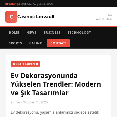
Breaking:
Saturday, August 8, 2026
Sat
C
Casinotitanvault
Aug 8, 2026
HOME
NEWS
BUSINESS
TECHNOLOGY
SPORTS
CASINO
CONTACT
UNCATEGORIZED
Ev Dekorasyonunda
Yükselen Trendler: Modern
ve Şık Tasarımlar
admin • October 11, 2025
Ev dekorasyonu, yaşam alanlarımızı sadece estetik