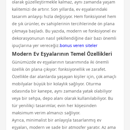
olarak güzelleştirmekle kalmaz, aynı zamanda yaşam
kalitemizi de artırır. Son yıllarda, ev eşyalarındaki
tasarım anlayışı hızla değişiyor. Hem fonksiyonel hem
de şık ürünler, ev sahiplerinin tercihlerinde ön plana
çıkmaya başladı. Bu yazıda, modern ve fonksiyonel ev
dekorasyonunun nasıl şekillendiğine dair bazı önemli
ipuçlarına yer vereceğiz.
bonus veren siteler
Modern Ev Eşyalarının Temel Özellikleri
Günümüzde ev eşyalarının tasarımında iki önemli
özellik ön plana çıkıyor: fonksiyonellik ve zarafet.
Özellikle dar alanlarda yaşayan kişiler için, çok amaçlı
mobilyalar büyük bir kolaylık sağlıyor. Oturma
odasında bir kanepe, aynı zamanda yatak olabiliyor
veya bir sehpa, depo alanı olarak kullanılabiliyor. Bu
tür yenilikçi tasarımlar, evin her köşesinden
maksimum verim almanızı sağlıyor.
Ayrıca, minimalist bir anlayışla tasarlanmış ev
eşyaları, modern ve sade bir atmosfer yaratır. Az ama