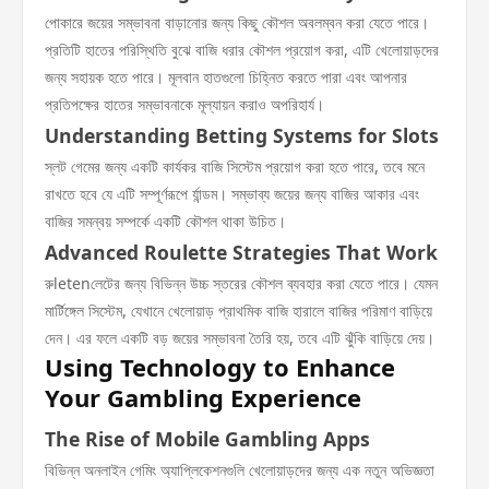
পোকারে জয়ের সম্ভাবনা বাড়ানোর জন্য কিছু কৌশল অবলম্বন করা যেতে পারে।
প্রতিটি হাতের পরিস্থিতি বুঝে বাজি ধরার কৌশল প্রয়োগ করা, এটি খেলোয়াড়দের
জন্য সহায়ক হতে পারে। মূলবান হাতগুলো চিহ্নিত করতে পারা এবং আপনার
প্রতিপক্ষের হাতের সম্ভাবনাকে মূল্যায়ন করাও অপরিহার্য।
Understanding Betting Systems for Slots
স্লট গেমের জন্য একটি কার্যকর বাজি সিস্টেম প্রয়োগ করা হতে পারে, তবে মনে
রাখতে হবে যে এটি সম্পূর্ণরূপে র্যান্ডম। সম্ভাব্য জয়ের জন্য বাজির আকার এবং
বাজির সমন্বয় সম্পর্কে একটি কৌশল থাকা উচিত।
Advanced Roulette Strategies That Work
রুletenলেটের জন্য বিভিন্ন উচ্চ স্তরের কৌশল ব্যবহার করা যেতে পারে। যেমন
মার্টিঙ্গেল সিস্টেম, যেখানে খেলোয়াড় প্রাথমিক বাজি হারালে বাজির পরিমাণ বাড়িয়ে
দেন। এর ফলে একটি বড় জয়ের সম্ভাবনা তৈরি হয়, তবে এটি ঝুঁকি বাড়িয়ে দেয়।
Using Technology to Enhance
Your Gambling Experience
The Rise of Mobile Gambling Apps
বিভিন্ন অনলাইন গেমিং অ্যাপ্লিকেশনগুলি খেলোয়াড়দের জন্য এক নতুন অভিজ্ঞতা