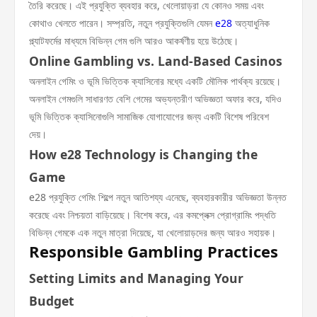
তৈরি করেছে। এই প্রযুক্তি ব্যবহার করে, খেলোয়াড়রা যে কোনও সময় এবং
কোথাও খেলতে পারেন। সম্প্রতি, নতুন প্রযুক্তিগুলি যেমন
e28
অত্যাধুনিক
প্ল্যাটফর্মের মাধ্যমে বিভিন্ন গেম গুলি আরও আকর্ষণীয় হয়ে উঠেছে।
Online Gambling vs. Land-Based Casinos
অনলাইন গেমিং ও ভূমি ভিত্তিক ক্যাসিনোর মধ্যে একটি মৌলিক পার্থক্য রয়েছে।
অনলাইন গেমগুলি সাধারণত বেশি গেমের অভ্যন্তরীণ অভিজ্ঞতা অফার করে, যদিও
ভূমি ভিত্তিক ক্যাসিনোগুলি সামাজিক যোগাযোগের জন্য একটি বিশেষ পরিবেশ
দেয়।
How e28 Technology is Changing the
Game
e28 প্রযুক্তি গেমিং শিল্পে নতুন আতিশয্য এনেছে, ব্যবহারকারীর অভিজ্ঞতা উন্নত
করেছে এবং নিশ্চয়তা বাড়িয়েছে। বিশেষ করে, এর কমপ্লেক্স প্রোগ্রামিং পদ্ধতি
বিভিন্ন গেমকে এক নতুন মাত্রা দিয়েছে, যা খেলোয়াড়দের জন্য আরও সহায়ক।
Responsible Gambling Practices
Setting Limits and Managing Your
Budget