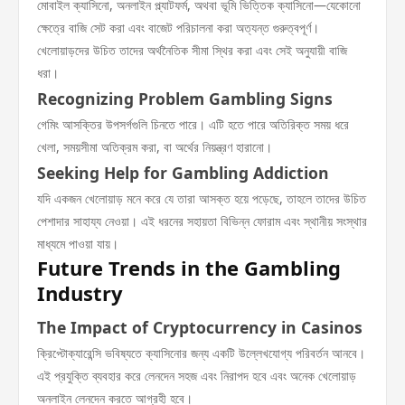
মোবাইল ক্যাসিনো, অনলাইন প্ল্যাটফর্ম, অথবা ভূমি ভিত্তিক ক্যাসিনো—যেকোনো
ক্ষেত্রে বাজি সেট করা এবং বাজেট পরিচালনা করা অত্যন্ত গুরুত্বপূর্ণ।
খেলোয়াড়দের উচিত তাদের অর্থনৈতিক সীমা স্থির করা এবং সেই অনুযায়ী বাজি
ধরা।
Recognizing Problem Gambling Signs
গেমিং আসক্তির উপসর্গগুলি চিনতে পারে। এটি হতে পারে অতিরিক্ত সময় ধরে
খেলা, সময়সীমা অতিক্রম করা, বা অর্থের নিয়ন্ত্রণ হারানো।
Seeking Help for Gambling Addiction
যদি একজন খেলোয়াড় মনে করে যে তারা আসক্ত হয়ে পড়েছে, তাহলে তাদের উচিত
পেশাদার সাহায্য নেওয়া। এই ধরনের সহায়তা বিভিন্ন ফোরাম এবং স্থানীয় সংস্থার
মাধ্যমে পাওয়া যায়।
Future Trends in the Gambling
Industry
The Impact of Cryptocurrency in Casinos
ক্রিপ্টোক্যারেন্সি ভবিষ্যতে ক্যাসিনোর জন্য একটি উল্লেখযোগ্য পরিবর্তন আনবে।
এই প্রযুক্তি ব্যবহার করে লেনদেন সহজ এবং নিরাপদ হবে এবং অনেক খেলোয়াড়
অনলাইন লেনদেন করতে আগ্রহী হবে।