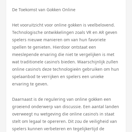
De Toekomst van Gokken Online
Het vooruitzicht voor online gokken is veelbelovend.
Technologische ontwikkelingen zoals VR en AR geven
spelers nieuwe manieren om van hun favoriete
spellen te genieten. Hierdoor ontstaat een
meeslepende ervaring die niet te vergelijken is met
wat traditionele casino’s bieden. Waarschijnlijk zullen
online casino’s deze technologieën gebruiken om hun
spelaanbod te verrijken en spelers een unieke
ervaring te geven.
Daarnaast is de regulering van online gokken een
groeiend onderwerp van discussie. Een aantal landen
overweegt nu wetgeving die online casino’s in staat
stelt om legaal te opereren. Dit zou de veiligheid van
spelers kunnen verbeteren en tegelijkertijd de