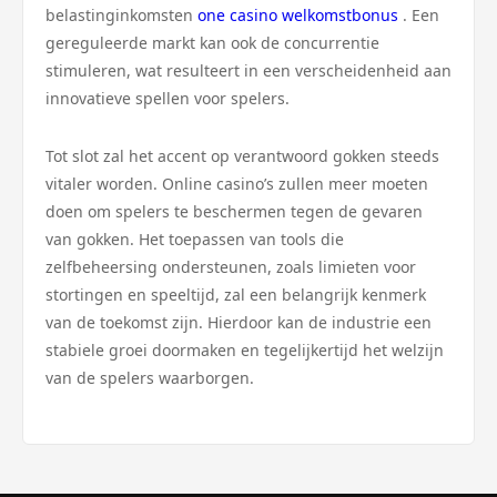
belastinginkomsten
one casino welkomstbonus
. Een
gereguleerde markt kan ook de concurrentie
stimuleren, wat resulteert in een verscheidenheid aan
innovatieve spellen voor spelers.
Tot slot zal het accent op verantwoord gokken steeds
vitaler worden. Online casino’s zullen meer moeten
doen om spelers te beschermen tegen de gevaren
van gokken. Het toepassen van tools die
zelfbeheersing ondersteunen, zoals limieten voor
stortingen en speeltijd, zal een belangrijk kenmerk
van de toekomst zijn. Hierdoor kan de industrie een
stabiele groei doormaken en tegelijkertijd het welzijn
van de spelers waarborgen.