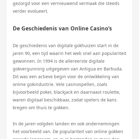
gezorgd voor een vernieuwend vermaak die steeds
verder evolueert.
De Geschiedenis van Online Casino’s
De geschiedenis van digitale gokhuizen start in de
jaren 90, een tijd waarin het web snel aan populariteit
gewonnen. In 1994 is de allereerste digitale
gokvergunning uitgegeven van Antigua en Barbuda.
Dit was een actieve begin voor de ontwikkeling van
online gokindustrie. Vele casinospellen, zoals
bijvoorbeeld poker, blackjack en daarnaast roulette,
waren digitaal beschikbaar, zodat spelers de kans
kregen om thuis te gokken.
In de jaren volgden landen en ook ondernemingen
het voorbeeld van. De populariteit van online gokken