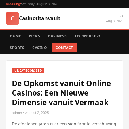
Breaking:
Saturday, August 8, 2026
Sat
C
Casinotitanvault
Aug 8, 2026
HOME
NEWS
BUSINESS
TECHNOLOGY
SPORTS
CASINO
CONTACT
UNCATEGORIZED
De Opkomst vanuit Online
Casinos: Een Nieuwe
Dimensie vanuit Vermaak
admin • August 2, 2025
De afgelopen jaren is er een significante verschuiving