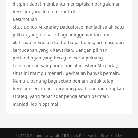
disiplin dapat membantu menciptakan pengalaman
bermain yang lebih terkontrol.
Kesimpulan
Situs Bonus Mixparlay Daduslot88 menjadi salah satu
pilihan yang menarik bagi penggemar taruhan
olahraga online berkat berbagai bonus, promosi, dan
kemudahan yang ditawarkan. Dengan pilihan
pertandingan yang beragam serta peluang
kemenangan yang tinggi melalui sistem Mixparlay,
situs ini mampu menarik perhatian banyak pemain.
Namun, penting bagi setiap pemain untuk tetap
bermain secara bertanggung jawab dan menerapkan
strategi yang tepat agar pengalaman bermain
menjadi lebih optimal.
© 2026 Casinotitanvault. All Rights Reserved. | Powered by