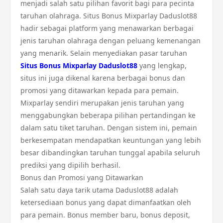
menjadi salah satu pilihan favorit bagi para pecinta
taruhan olahraga. Situs Bonus Mixparlay Daduslot88
hadir sebagai platform yang menawarkan berbagai
jenis taruhan olahraga dengan peluang kemenangan
yang menarik. Selain menyediakan pasar taruhan
Situs Bonus Mixparlay Daduslot88
yang lengkap,
situs ini juga dikenal karena berbagai bonus dan
promosi yang ditawarkan kepada para pemain.
Mixparlay sendiri merupakan jenis taruhan yang
menggabungkan beberapa pilihan pertandingan ke
dalam satu tiket taruhan. Dengan sistem ini, pemain
berkesempatan mendapatkan keuntungan yang lebih
besar dibandingkan taruhan tunggal apabila seluruh
prediksi yang dipilih berhasil.
Bonus dan Promosi yang Ditawarkan
Salah satu daya tarik utama Daduslot88 adalah
ketersediaan bonus yang dapat dimanfaatkan oleh
para pemain. Bonus member baru, bonus deposit,