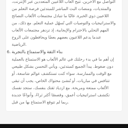
التواصل مع الآخرين. تتيح ألعاب اللاعبين المتعددين عبر الإنترنت،
والمنتديات، ومنصات البث المباشر للمبتدئين فرصة التعلم من
اللاعبين ذوي الخبرة. غالبًا ما تتبادل مجتمعات الألعاب النصائح
والاستراتيجيات والتوصيات التي تُسهّل عملية التعلم. مع ذلك، من
المهم التحلي بالاحترام والإيجابية، إذ تزدهر مجتمعات الألعاب
عندما يدعم اللاعبون بعضهم بعضًا ويحافظون على الروح
الرياضية.
بناء الثقة والاستمتاع بالتجربة
إن أهم ما في بدء رحلتك في عالم الألعاب هو الاستمتاع بالعملية
دون ضغوط. يبدأ الجميع كمبتدئين، ويأتي التحسن بشكل طبيعي
مع الوقت والممارسة. سواء كنت تستكشف عوالم شاسعة، أو
تتنافس في مباريات، أو تُنشئ محتواك الخاص، يجب أن تبقى
الألعاب ممتعة ومريحة. مع ازدياد ثقتك بنفسك، ستجد نفسك
تكتشف استراتيجيات أعمق، وقصصًا أكثر ثراءً، وأنواعًا جديدة
ربما لم تتوقع الاستمتاع بها من قبل.