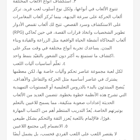
٣. استكشاف أنواع الألعاب المختلفة
تتنوع الألعاب في أنواعها، ولكل نوع أسلوب لعب فريد. تركز
ألعاب الحركة على سرعة البديهة، بينما تُركز ألعاب المغامرات
على الاستكشاف وسرد القصص. تتيح لك ألعاب تقمص الأدوار
(RPG) تطوير الشخصيات واتخاذ قرارات القصة، في حين تُحاكي
ألعاب المحاكاة أنشطة الحياة الواقعية مثل الزراعة والقيادة وبناء
المدن. يساعدك تجربة أنواع مختلفة في وقت مبكر على
اكتشاف ما تستمتع به أكثر دون الشعور بالتقيّد بنمط واحد.
٤. تعلّم أساسيات آليات اللعب
لكل لعبة مجموعة عناصر تحكم وآليات خاصة بها، لكن معظمها
يشترك في عناصر أساسية مثل الحركة والتفاعل والأهداف.
يُنصح المبتدئون بالبدء بالدروس التعليمية أو المستويات التمهيدية
التي تشرح هذه الأنظمة خطوة بخطوة. تتضمن العديد من الألعاب
الحديثة إعدادات صعوبة متكيفة، مما يسمح للاعبين بالتعلم
بوتيرتهم الخاصة. يُعدّ التدريب المنتظم أهم من اكتساب المهارة
فورًا، فالإلمام باللعبة يُعزز الثقة والتحكم بشكل طبيعي.
٥. الانضمام إلى مجتمع اللاعبين
لا يقتصر اللعب على اللعب الفردي فحسب، بل يشمل أيضًا