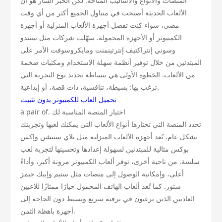
المنصات والأنواع والأساليب المتاحة. لكن الخبر السار هو أن
الألعاب الحديثة أصبحت في متناول الجميع أكثر من أي وقت
مضى، سواء كنت تفضل أجهزة الألعاب المنزلية أو أجهزة
الكمبيوتر أو الأجهزة المحمولة. سهّلت شركات مثل نينتندو
وسوني إنتراكتيف إنترتينمنت ومايكروسوفت الأمر على
المبتدئين من خلال توفير أنظمة سهلة الاستخدام ومكتبات ضخمة
من الألعاب. الخطوة الأولى هي ببساطة تحديد نوع التجربة التي
ترغب بها: بسيطة، تنافسية، ذات قصة، أو إبداعية.
تحميل العاب للكمبيوتر بدون تثبيت
a pair of. اختيار المنصة المناسبة لك
تحدد المنصة التي تختارها أنواع الألعاب التي يمكنك لعبها وتجربتك
بشكل عام. تُعد أجهزة الألعاب المنزلية مثل بلاي ستيشن وإكس
بوكس مثالية للمبتدئين لسهولة إعدادها وتحسينها لتجربة لعب
سلسة. من ناحية أخرى، توفر ألعاب الكمبيوتر مرونة أكبر، وأداءً
أعلى، وإمكانية الوصول إلى منصات مثل ستيم وإيبك جيمز
ستور. كما تُعد ألعاب الهاتف المحمول خيارًا ممتازًا للاعبين
العاديين الذين يرغبون في ترفيه سريع وبسيط دون الحاجة إلى
أجهزة باهظة الثمن.